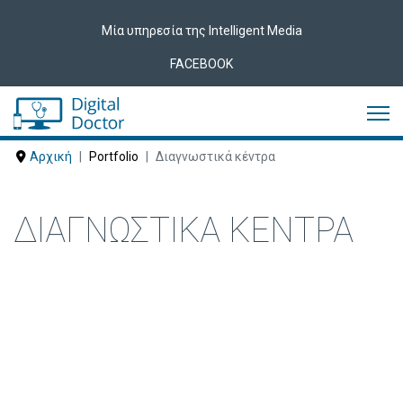
Μία υπηρεσία της Intelligent Media
FACEBOOK
Αρχική
Portfolio
Διαγνωστικά κέντρα
ΔΙΑΓΝΩΣΤΙΚΆ ΚΈΝΤΡΑ
Δείτε ακολούθως Διαγνωστικά και
τα Κέντρα που έχουν εμπιστευτεί τις
υπηρεσίες μας